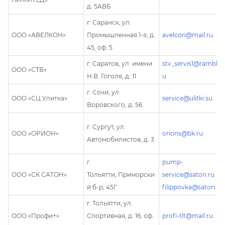
д. 5АВБ
г. Саранск, ул.
ООО «АВЕЛКОН»
Промышленная 1-я, д.
avelcon@mail.ru
45, оф. 5
г. Саратов, ул. имени
stv_servis1@rambler.
ООО «СТВ»
Н.В. Гоголя, д. 11
u
г. Сочи, ул.
ООО «СЦ Улитка»
service@ulitki.su
Воровского, д. 56
г. Сургут, ул.
ООО «ОРИОН»
orions@bk.ru
Автомобилистов, д. 3
г.
pump-
ООО «СК САТОН»
Тольятти, Приморски
service@saton.ru
й б-р, 45Г
filippovka@saton.ru;
г. Тольятти, ул.
ООО «Профи+»
Спортивная, д. 16, оф.
profi-tlt@mail.ru