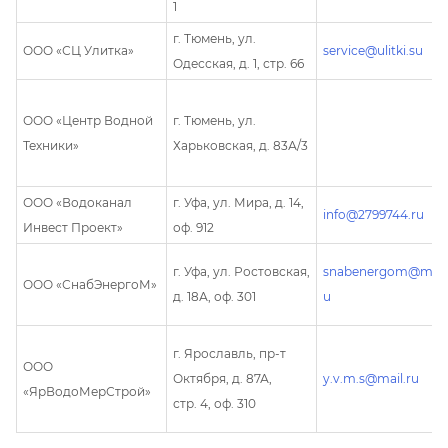
1
г. Тюмень, ул.
ООО «СЦ Улитка»
service@ulitki.su
Одесская, д. 1, стр. 66
ООО «Центр Водной
г. Тюмень, ул.
Техники»
Харьковская, д. 83А/3
ООО «Водоканал
г. Уфа, ул. Мира, д. 14,
info@2799744.ru
Инвест Проект»
оф. 912
г. Уфа, ул. Ростовская,
snabenergom@mail.
ООО «СнабЭнергоМ»
д. 18А, оф. 301
u
г. Ярославль, пр-т
ООО
Октября, д. 87А,
y.v.m.s@mail.ru
«ЯрВодоМерСтрой»
стр. 4, оф. 310