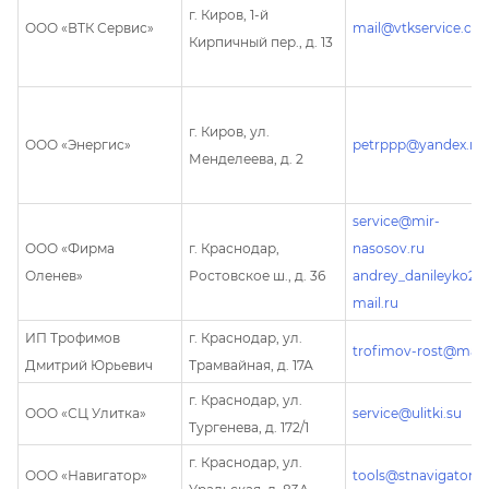
г. Киров, 1-й
ООО «ВТК Сервис»
mail@vtkservice.co
Кирпичный пер., д. 13
г. Киров, ул.
ООО «Энергис»
petrppp@yandex.ru
Менделеева, д. 2
service@mir-
ООО «Фирма
г. Краснодар,
nasosov.ru
Оленев»
Ростовское ш., д. 36
andrey_danileyko2
mail.ru
ИП Трофимов
г. Краснодар, ул.
trofimov-rost@mail.
Дмитрий Юрьевич
Трамвайная, д. 17А
г. Краснодар, ул.
ООО «СЦ Улитка»
service@ulitki.su
Тургенева, д. 172/1
г. Краснодар, ул.
ООО «Навигатор»
tools@stnavigator.r