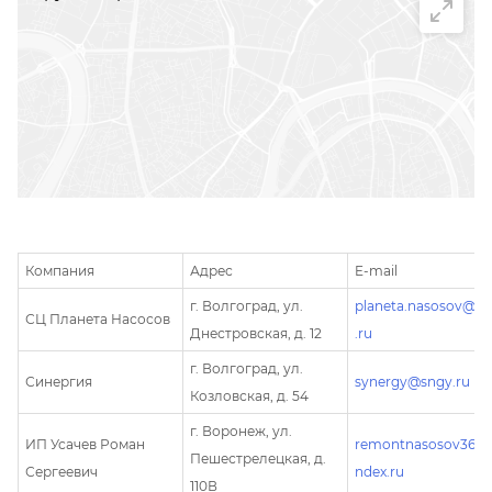
Компания
Адрес
E-mail
г. Волгоград, ул.
planeta.nasosov@ma
СЦ Планета Насосов
Днестровская, д. 12
.ru
г. Волгоград, ул.
Синергия
synergy@sngy.ru
Козловская, д. 54
г. Воронеж, ул.
ИП Усачев Роман
remontnasosov36@
Пешестрелецкая, д.
Сергеевич
ndex.ru
110В