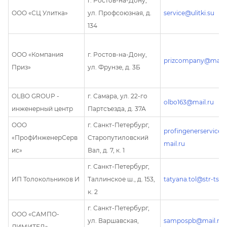
г. Ростов-на-Дону,
ООО «СЦ Улитка»
ул. Профсоюзная, д.
service@ulitki.su
134
ООО «Компания
г. Ростов-на-Дону,
prizcompany@mail.
Приз»
ул. Фрунзе, д. 3Б
OLBO GROUP -
г. Самара, ул. 22-го
olbo163@mail.ru
инженерный центр
Партсъезда, д. 37А
ООО
г. Санкт-Петербург,
profingenerservice
«ПрофИнженерСерв
Старопутиловский
mail.ru
ис»
Вал, д. 7, к. 1
г. Санкт-Петербург,
ИП Толокольников И
Таллинское ш., д. 153,
tatyana.tol@str-ts.ru
к. 2
г. Санкт-Петербург,
ООО «САМПО-
ул. Варшавская,
sampospb@mail.ru
ЛИМИТЕД»