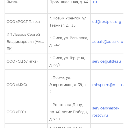
Ямал»
Промышленная, д. 44
.ru
г. Новый Уренгой, ул.
ООО «РОСТ Плюс»
od@rostplus.org
Таежная, д. 135
ИП Лавров Сергей
г. Омск, ул. Вавилова,
Владимирович (Аква
aqualk@aqualk.ru
д. 242
ЛК)
г. Омск, ул. Герцена,
ООО «СЦ Улитка»
service@ulitki.su
д. 65/1
г. Пермь, ул.
ООО «МХС»
Энергетиков, д. 39, к.
mhsperm@mail.ru
2
г. Ростов-на-Дону,
service@nasos-
ООО «РГС»
пр. 40-летие Победы,
rostov.ru
д. 75Н