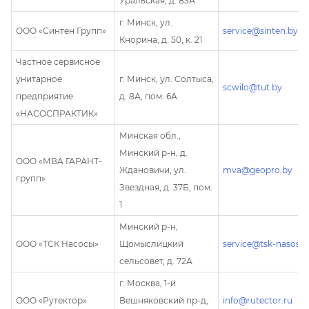
Уральская, д. 83А
г. Минск, ул.
ООО «Синтен Групп»
service@sinten.by
Кнорина, д. 50, к. 21
Частное сервисное
унитарное
г. Минск, ул. Солтыса,
scwilo@tut.by
предприятие
д. 8А, пом. 6А
«НАСОСПРАКТИК»
Минская обл.,
Минский р-н, д.
ООО «МВА ГАРАНТ-
Ждановичи, ул.
mva@geopro.by
групп»
Звездная, д. 37Б, пом.
1
Минский р-н,
ООО «ТСК Насосы»
Щомыслицкий
service@tsk-nasosy.
сельсовет, д. 72А
г. Москва, 1-й
ООО «Рутектор»
Вешняковский пр-д,
info@rutector.ru