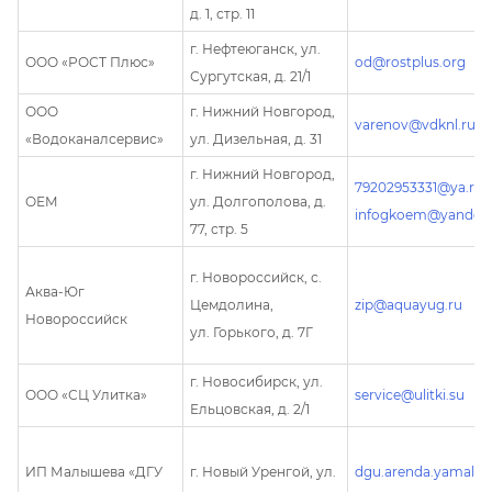
д. 1, стр. 11
г. Нефтеюганск, ул.
ООО «РОСТ Плюс»
od@rostplus.org
Сургутская, д. 21/1
ООО
г. Нижний Новгород,
varenov@vdknl.ru
«Водоканалсервис»
ул. Дизельная, д. 31
г. Нижний Новгород,
79202953331@ya.ru
ОЕМ
ул. Долгополова, д.
infogkoem@yandex.
77, стр. 5
г. Новороссийск, с.
Аква-Юг
Цемдолина,
zip@aquayug.ru
Новороссийск
ул. Горького, д. 7Г
г. Новосибирск, ул.
ООО «СЦ Улитка»
service@ulitki.su
Ельцовская, д. 2/1
ИП Малышева «ДГУ
г. Новый Уренгой, ул.
dgu.arenda.yamal@