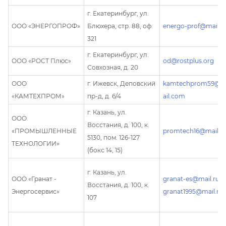
г. Екатеринбург, ул.
ООО «ЭНЕРГОПРОФ»
Блюхера, стр. 88, оф.
energo-prof@mail.r
321
г. Екатеринбург, ул.
ООО «РОСТ Плюс»
od@rostplus.org
Совхозная, д. 20
ООО
г. Ижевск, Деповский
kamtechprom59@
«КАМТЕХПРОМ»
пр-д, д. 6/4
ail.com
г. Казань, ул.
ООО
Восстания, д. 100, к.
«ПРОМЫШЛЕННЫЕ
promtech16@mail.r
5130, пом. 126-127
ТЕХНОЛОГИИ»
(бокс 14, 15)
г. Казань, ул.
ООО «Гранат -
granat-es@mail.ru
Восстания, д. 100, к.
Энергосервис»
granat1995@mail.ru
107