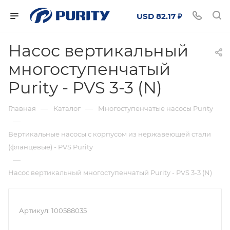
USD 82.17 ₽
Насос вертикальный
многоступенчатый
Purity - PVS 3-3 (N)
—
—
Главная
Каталог
Многоступенчатые насосы Purity
—
Вертикальные насосы с корпусом из нержавеющей стали
(фланцевые) - PVS Purity
—
Насос вертикальный многоступенчатый Purity - PVS 3-3 (N)
Артикул:
100588035