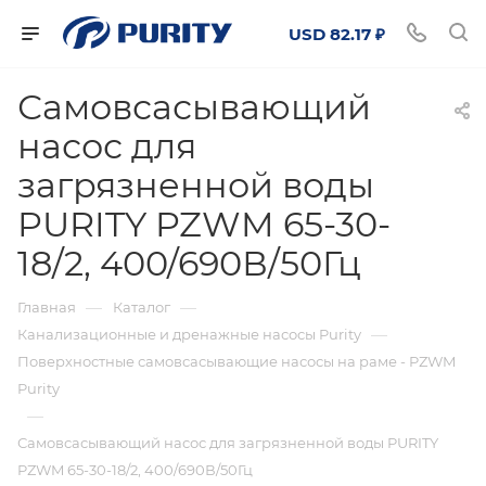
USD 82.17 ₽
Самовсасывающий
насос для
загрязненной воды
PURITY PZWM 65-30-
18/2, 400/690В/50Гц
—
—
Главная
Каталог
—
Канализационные и дренажные насосы Purity
Поверхностные самовсасывающие насосы на раме - PZWM
Purity
—
Самовсасывающий насос для загрязненной воды PURITY
PZWM 65-30-18/2, 400/690В/50Гц