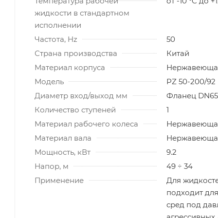
Температура рабочей
от -10 °C до +
жидкости в стандартном
исполнении
Частота, Hz
50
Страна производства
Китай
Материал корпуса
Нержавеющая
Модель
PZ 50-200/92 
Диаметр вход/выход мм
Фланец DN65
Количество ступеней
1
Материал рабочего колеса
Нержавеющая
Материал вала
Нержавеющая
Мощность, кВт
9.2
Напор, м
49 ÷ 34
Применение
Для жидкосте
подходит дл
сред под дав
агрессивных