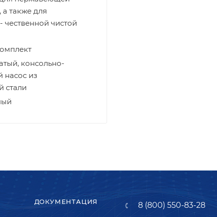
, а также для
- чественной чистой
комплект
атый, консольно-
 насос из
 стали
ный
ДОКУМЕНТАЦИЯ
8 (800) 550-83-28