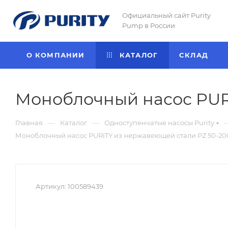
Официальный сайт Purity
Pump в России
О КОМПАНИИ
КАТАЛОГ
CКЛАД
Моноблочный насос PURI
—
—
Главная
Каталог
Одноступенчатые насосы Purity
Моноблочный насос PURITY из нержавеющей стали PZ 50-200
Артикул:
100589439