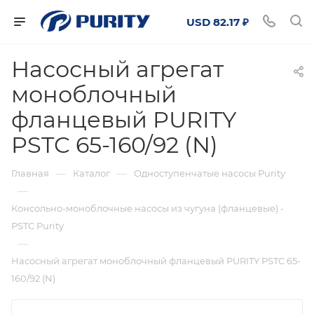
USD 82.17 ₽
Насосный агрегат
моноблочный
фланцевый PURITY
PSTC 65-160/92 (N)
—
—
Главная
Каталог
Одноступенчатые насосы Purity
—
Консольно-моноблочные насосы из чугуна (фланцевые) -
PSTC Purity
—
Насосный агрегат моноблочный фланцевый PURITY PSTC 65-
160/92 (N)