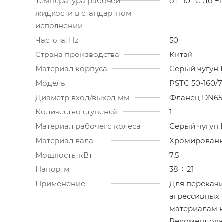
Температура рабочей
от -10 °C до +
жидкости в стандартном
исполнении
Частота, Hz
50
Страна производства
Китай
Материал корпуса
Серый чугун
Модель
PSTC 50-160/7
Диаметр вход/выход мм
Фланец DN65
Количество ступеней
1
Материал рабочего колеса
Серый чугун
Материал вала
Хромированн
Мощность, кВт
7.5
Напор, м
38 ÷ 21
Применение
Для перекачи
агрессивных
материалам н
Рекомендова