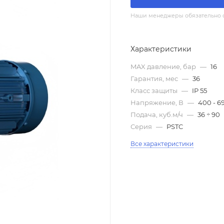
Наши менеджеры обязательно св
Характеристики
MAX давление, бар
—
16
Гарантия, мес
—
36
Класс защиты
—
IP 55
Напряжение, В
—
400 - 6
Подача, куб.м/ч
—
36 ÷ 90
Серия
—
PSTC
Все характеристики