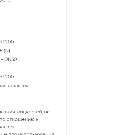
120 °C
 НТ200
5 (N)
 - DN50
 НТ200
ая сталь 45#
вания жидкостей, не
 по отношению к
асоса.
ны для использования