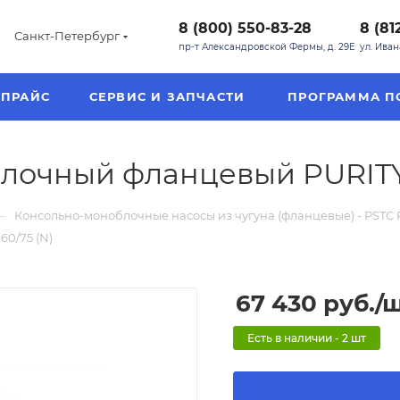
8 (800) 550-83-28
8 (81
Санкт-Петербург
пр-т Александровской Фермы, д. 29Е
ул. Ива
ПРАЙС
СЕРВИС И ЗАПЧАСТИ
ПРОГРАММА П
лочный фланцевый PURITY 
—
Консольно-моноблочные насосы из чугуна (фланцевые) - PSTC P
0/75 (N)
67 430
руб.
/
Есть в наличии - 2 шт