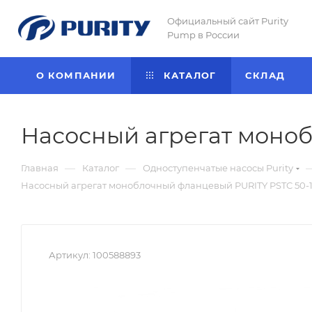
Официальный сайт Purity
Pump в России
О КОМПАНИИ
КАТАЛОГ
CКЛАД
Насосный агрегат моноб
—
—
Главная
Каталог
Одноступенчатые насосы Purity
Насосный агрегат моноблочный фланцевый PURITY PSTC 50-16
Артикул:
100588893